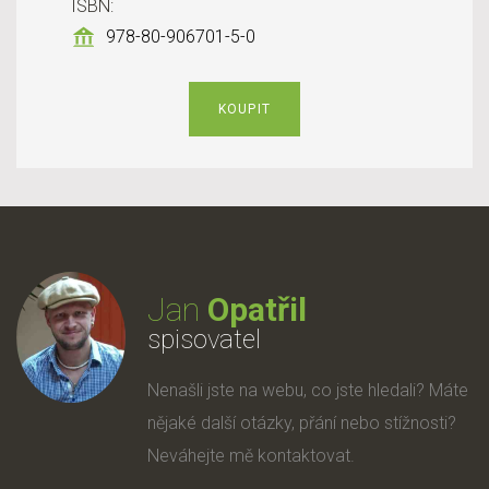
ISBN:
978-80-906701-5-0
KOUPIT
Jan
Opatřil
spisovatel
Nenašli jste na webu, co jste hledali? Máte
nějaké další otázky, přání nebo stížnosti?
Neváhejte mě kontaktovat.