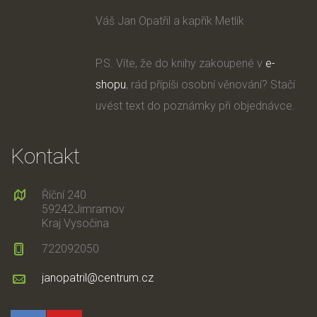
Váš Jan Opatřil a kapřík Metlík
P.S. Víte, že do knihy zakoupené v
e-
shopu
, rád přípíši osobní věnování? Stačí
uvést text do poznámky při objednávce.
Kontakt
Říční 240
59242Jimramov
Kraj Vysočina
722092050
janopatril@centrum.cz