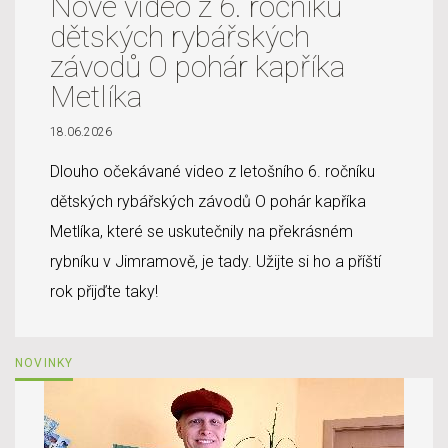
Nové video z 6. ročníku
dětských rybářských
závodů O pohár kapříka
Metlíka
18.06.2026
Dlouho očekávané video z letošního 6. ročníku
dětských rybářských závodů O pohár kapříka
Metlíka, které se uskutečnily na překrásném
rybníku v Jimramově, je tady. Užijte si ho a příští
rok přijďte taky!
NOVINKY