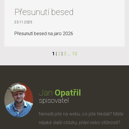
Přesunutí besed
23.11.2025
Přesunutí besed na jaro 2026
1
|
2
|
3
...
10
Jan
Opatřil
spisovatel
Nenašli jste na webu, co jste hledali? Máte
nějaké další otázky, přání nebo stížnosti?