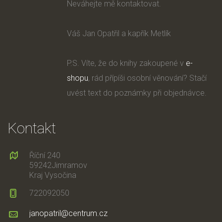
Neváhejte mě kontaktovat.
Váš Jan Opatřil a kapřík Metlík
P.S. Víte, že do knihy zakoupené v
e-
shopu
, rád přípíši osobní věnování? Stačí
uvést text do poznámky při objednávce.
Kontakt
Říční 240
59242Jimramov
Kraj Vysočina
722092050
janopatril@centrum.cz