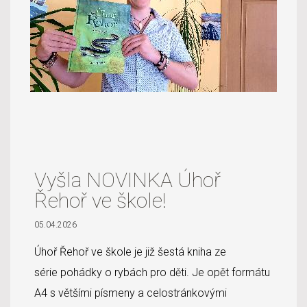
Vyšla NOVINKA Úhoř
Řehoř ve škole!
05.04.2026
Úhoř Řehoř ve škole je již šestá kniha ze
série pohádky o rybách pro děti. Je opět formátu
A4 s většími písmeny a celostránkovými