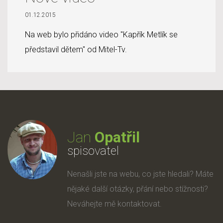
01.12.2015
Na web bylo přidáno video "Kapřík Metlík se
představil dětem" od Mitel-Tv.
Jan
Opatřil
spisovatel
Nenašli jste na webu, co jste hledali? Máte
nějaké další otázky, přání nebo stížnosti?
Neváhejte mě kontaktovat.