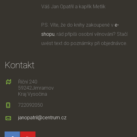
Váš Jan Opatřil a kapřík Metlík
P.S. Víte, že do knihy zakoupené v
e-
shopu
, rád přípíši osobní věnování? Stačí
uvést text do poznámky při objednávce.
Kontakt
Říční 240
59242Jimramov
Kraj Vysočina
722092050
janopatril@centrum.cz